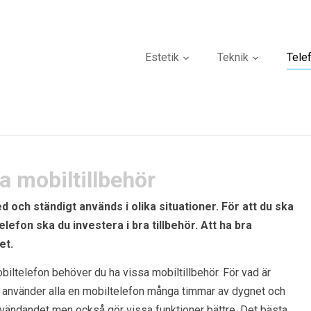
Estetik
Teknik
Tele
a mobiltillbehör
d och ständigt används i olika situationer. För att du ska
lefon ska du investera i bra tillbehör. Att ha bra
et.
obiltelefon behöver du ha vissa mobiltillbehör. För vad är
ag använder alla en mobiltelefon många timmar av dygnet och
användandet men också gör vissa funktioner bättre. Det bästa