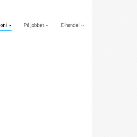
foni
På jobbet
E-handel