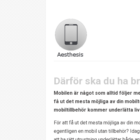
Därför ska du ha br
Mobilen är något som alltid följer me
få ut det mesta möjliga av din mobilte
mobiltillbehör kommer underlätta liv
För att få ut det mesta möjliga av din m
egentligen en mobil utan tillbehör? Id
att ha rätt utrustning underlättar både 