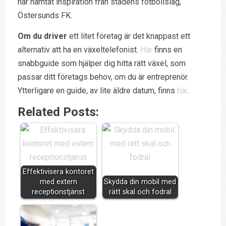
har hämtat inspiration från stadens fotbollslag,
Östersunds FK.
Om du driver
ett litet företag är det knappast ett
alternativ att ha en växeltelefonist.
Här
finns en
snabbguide som hjälper dig hitta rätt växel, som
passar ditt företags behov, om du är entreprenör.
Ytterligare en guide, av lite äldre datum, finns
här
.
Related Posts:
Effektivisera kontoret
med extern
Skydda din mobil med
receptionstjänst
rätt skal och fodral