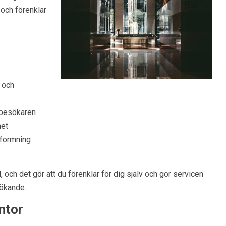
 och förenklar
m och
 besökaren
het
tformning
och det gör att du förenklar för dig själv och gör servicen
sökande.
ntor