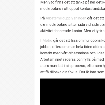
Men vad finns det att tänka på när det ko
medarbetare i ett öppet kontorslandsk
På
Arbetsmiljöupplysningen
går det att
där medarbetare sitter sida vid sida uta
aktivitetsbaserade kontor. Men vi tyck
I
Metro
går det att läsa om hur öppna ko
jobbet, eftersom man hela tiden störs av
kontakt med vårt arbetsminne och i det
Arbetsminnet raderas och fylls på med i
störs man lätt i sin process, eftersom hj
att få tillbaka din fokus. Det är inte so