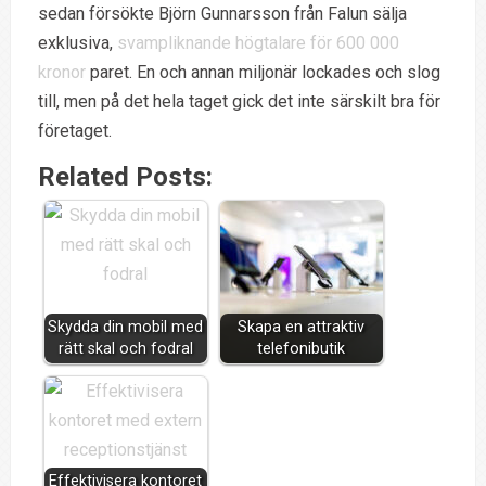
sedan försökte Björn Gunnarsson från Falun sälja
exklusiva,
svampliknande högtalare för 600 000
kronor
paret. En och annan miljonär lockades och slog
till, men på det hela taget gick det inte särskilt bra för
företaget.
Related Posts:
Skydda din mobil med
Skapa en attraktiv
rätt skal och fodral
telefonibutik
Effektivisera kontoret